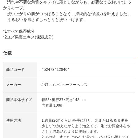
汚れや不要な角質をキレイに落としながらも、必要なうるおいはしっ
かりキープ。
洗い上がりの肌がつっぱることなく、持続的な保湿力を叶えました。
うるおいを逃さずしっとりと洗い上げます。
*1すべて保湿成分
*2ユズ果実エキス(保湿成分)
仕様
商品コード
4524734128404
メーカー
JNTLコンシューマーヘルス
商品本体サイズ
幅53×奥行37×高さ148mm
内容量:100g
使用方法
1.適量(2cmくらい)を手に取り、水またはぬるま湯を
少しずつ加えながらよく泡立てて、泡でお顔全体をや
さしく包み込むように洗顔します。
2.その後、水またはぬるま湯でしっかり洗い流してく