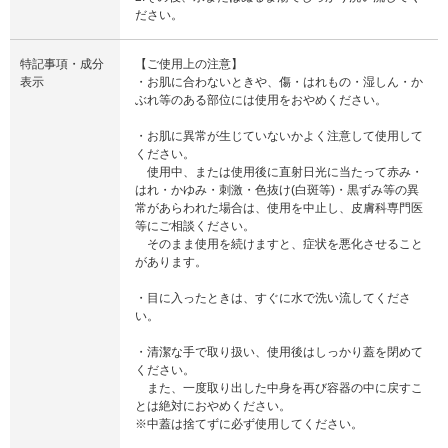
ださい。
特記事項・成分
【ご使用上の注意】
表示
・お肌に合わないときや、傷・はれもの・湿しん・か
ぶれ等のある部位には使用をおやめください。
・お肌に異常が生じていないかよく注意して使用して
ください。
使用中、または使用後に直射日光に当たって赤み・
はれ・かゆみ・刺激・色抜け(白斑等)・黒ずみ等の異
常があらわれた場合は、使用を中止し、皮膚科専門医
等にご相談ください。
そのまま使用を続けますと、症状を悪化させること
があります。
・目に入ったときは、すぐに水で洗い流してくださ
い。
・清潔な手で取り扱い、使用後はしっかり蓋を閉めて
ください。
また、一度取り出した中身を再び容器の中に戻すこ
とは絶対におやめください。
※中蓋は捨てずに必ず使用してください。