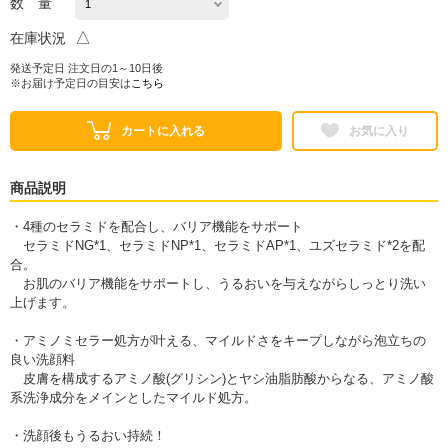
数 量
△
在庫状況
発送予定日 注文日の1～10日後
※お届け予定日の目安は
こちら
カートに入れる
お気に入り
商品説明
・4種のセラミドを配合し、バリア機能をサポート
セラミドNG*1、セラミドNP*1、セラミドAP*1、ユズセラミド*2を配
合。
お肌のバリア機能をサポートし、うるおいを与えながらしっとり洗い
上げます。
・アミノミセラー処方が叶える、マイルドさをキープしながら泡立ちの
良い洗顔料
皮膚を構成するアミノ酸(グリシン)とヤシ油脂肪酸からなる、アミノ酸
系洗浄成分をメインとしたマイルド処方。
・洗顔後もうるおい持続！