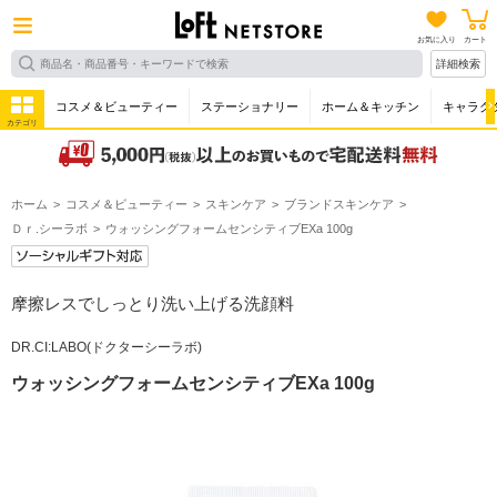
お気に入り
カート
詳細検索
コスメ＆ビューティー
ステーショナリー
ホーム＆キッチン
キャラク
カテゴリ
ホーム
コスメ＆ビューティー
スキンケア
ブランドスキンケア
Ｄｒ.シーラボ
ウォッシングフォームセンシティブEXa 100g
摩擦レスでしっとり洗い上げる洗顔料
DR.CI:LABO(ドクターシーラボ)
ウォッシングフォームセンシティブEXa 100g