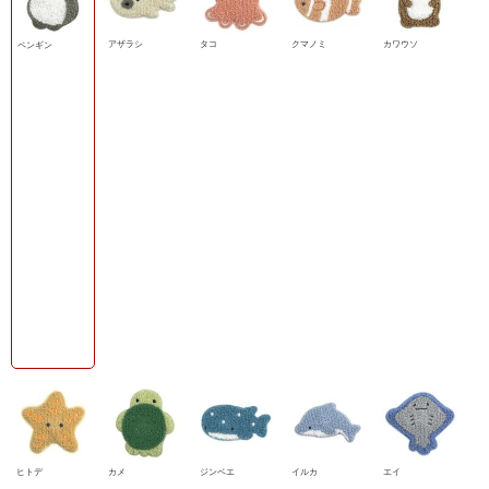
アザラシ
タコ
クマノミ
カワウソ
ペンギン
ヒトデ
カメ
ジンベエ
イルカ
エイ