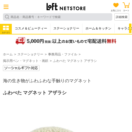
お気に入り
カート
詳細検索
コスメ＆ビューティー
ステーショナリー
ホーム＆キッチン
キャラク
カテゴリ
ホーム
ステーショナリー
事務用品・ファイル
掲示用ペン・マグネット・画鋲
ふわぺた マグネット アザラシ
海の生き物がふわふわな手触りのマグネット
ふわぺた マグネット アザラシ