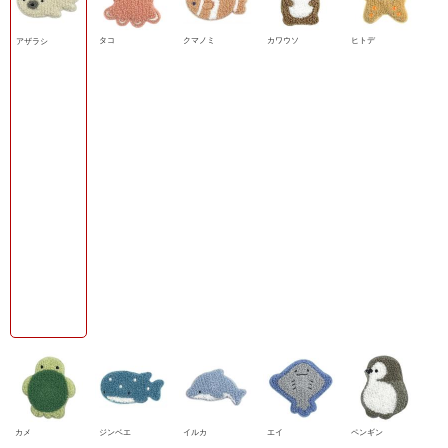
タコ
クマノミ
カワウソ
ヒトデ
アザラシ
カメ
ジンベエ
イルカ
エイ
ペンギン