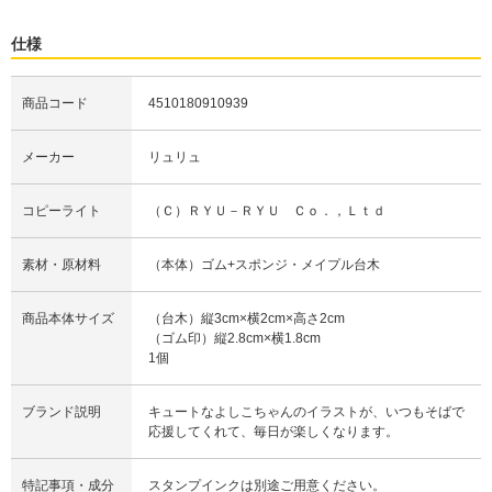
仕様
商品コード
4510180910939
メーカー
リュリュ
コピーライト
（Ｃ）ＲＹＵ－ＲＹＵ Ｃｏ．，Ｌｔｄ
素材・原材料
（本体）ゴム+スポンジ・メイプル台木
商品本体サイズ
（台木）縦3cm×横2cm×高さ2cm
（ゴム印）縦2.8cm×横1.8cm
1個
ブランド説明
キュートなよしこちゃんのイラストが、いつもそばで
応援してくれて、毎日が楽しくなります。
特記事項・成分
スタンプインクは別途ご用意ください。