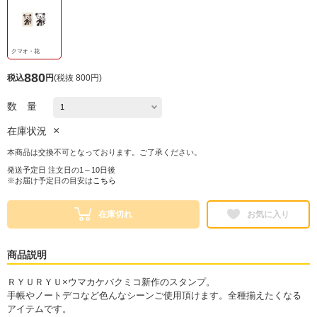
クマオ・花
880
税込
円
(
税抜 800円
)
数 量
×
在庫状況
本商品は交換不可となっております。ご了承ください。
発送予定日 注文日の1～10日後
※お届け予定日の目安は
こちら
在庫切れ
お気に入り
商品説明
ＲＹＵＲＹＵ×ウマカケバクミコ新作のスタンプ。
手帳やノートデコなど色んなシーンご使用頂けます。全種揃えたくなる
アイテムです。