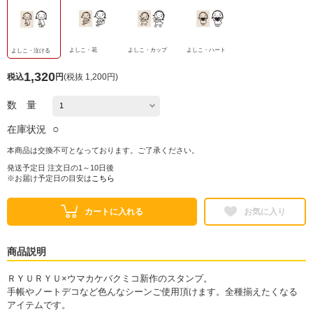
よしこ・花
よしこ・カップ
よしこ・ハート
よしこ・泣ける
1,320
税込
円
(
税抜 1,200円
)
数 量
○
在庫状況
本商品は交換不可となっております。ご了承ください。
発送予定日 注文日の1～10日後
※お届け予定日の目安は
こちら
カートに入れる
お気に入り
商品説明
ＲＹＵＲＹＵ×ウマカケバクミコ新作のスタンプ。
手帳やノートデコなど色んなシーンご使用頂けます。全種揃えたくなる
アイテムです。