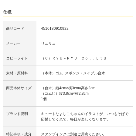
仕様
商品コード
4510180910922
メーカー
リュリュ
コピーライト
（Ｃ）ＲＹＵ－ＲＹＵ Ｃｏ．，Ｌｔｄ
素材・原材料
（本体）ゴム+スポンジ・メイプル台木
商品本体サイズ
（台木）縦4cm×横3cm×高さ2cm
（ゴム印）縦3.8cm×横2.8cm
1個
ブランド説明
キュートなよしこちゃんのイラストが、いつもそばで
応援してくれて、毎日が楽しくなります。
特記事項・成分
スタンプインクは別途ご用意ください。