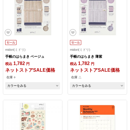
midori(ミドリ)
midori(ミドリ)
手帳のはらまき ベージュ
手帳のはらまき 薄紫
1,782
1,782
税込
円
税込
円
ネットストアSALE価格
ネットストアSALE価格
在庫 ○
在庫 △
カラーをみる
カラーをみる