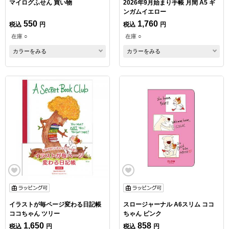
マイログふせん 買い物
2026年9月始まり手帳 月間 A5 ギ
ンガムイエロー
550
1,760
税込
円
税込
円
在庫 ○
在庫 ○
カラーをみる
カラーをみる
イラストが毎ページ変わる日記帳
スロージャーナル A6スリム ココ
ココちゃん ツリー
ちゃん ピンク
1,650
858
税込
円
税込
円