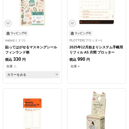
midori(ミドリ)
PLOTTER(プロッター)
貼ってはがせるマスキングシール
2025年12月始まりシステム手帳用
フィンランド柄
リフィル A5 月間 プロッター
330
990
税込
円
税込
円
在庫 △
在庫 ×
カラーをみる