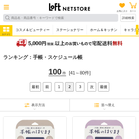
お気に入り
カート
詳細検索
コスメ＆ビューティー
ステーショナリー
ホーム＆キッチン
キャラク
カテゴリ
ランキング：手帳・スケジュール帳
100
[41～80件]
件
最初
前
1
2
3
次
最後
表示方法
並べ替え