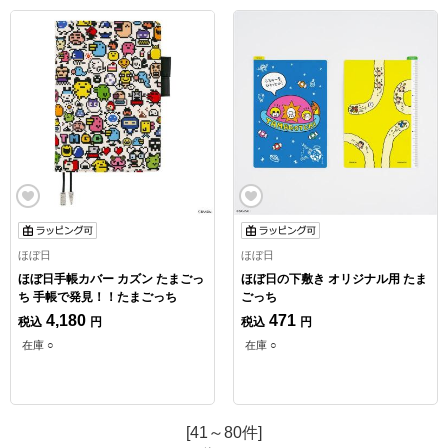
ほぼ日
ほぼ日
ほぼ日手帳カバー カズン たまごっ
ほぼ日の下敷き オリジナル用 たま
ち 手帳で発見！！たまごっち
ごっち
4,180
471
税込
円
税込
円
在庫 ○
在庫 ○
[41～80件]