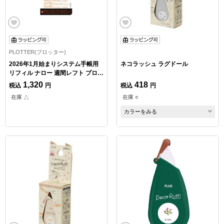
PLOTTER(プロッター)
2026年1月始まりシステム手帳用
ネコラッシュ ラグドール
リフィル ナロー 週間レフト プロッ
ター
1,320
418
税込
円
税込
円
在庫 △
在庫 ○
カラーをみる