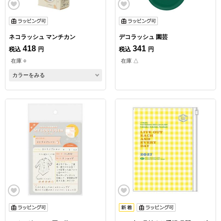
ネコラッシュ マンチカン
デコラッシュ 園芸
418
341
税込
円
税込
円
在庫 ○
在庫 △
カラーをみる