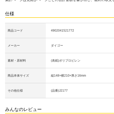
仕様
商品コード
4902041521772
メーカー
ダイゴー
素材・原材料
(表紙)ポリプロピレン
商品本体サイズ
縦148×横210×厚さ16mm
その他仕様
(品番)J2177
みんなのレビュー