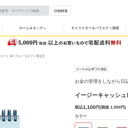
詳細検索
ホーム＆キッチン
キャラクター＆バラエティ雑貨
ード A6 ブルー【ロフト限定】
お金の管理をしながら日
イージーキャッシュレ
1,100
税込
円
(
税抜 1,000円
)
カラー