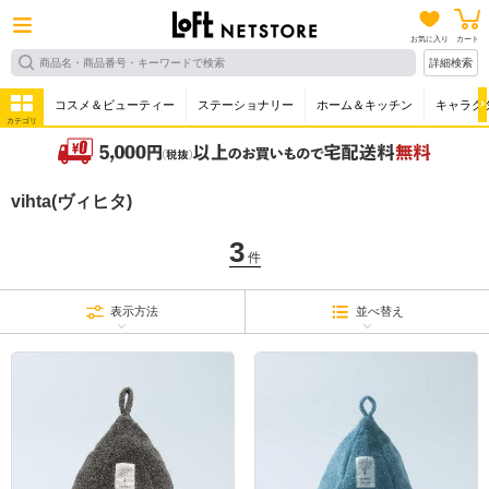
お気に入り
カート
詳細検索
コスメ＆ビューティー
ステーショナリー
ホーム＆キッチン
キャラク
カテゴリ
vihta(ヴィヒタ)
3
件
表示方法
並べ替え