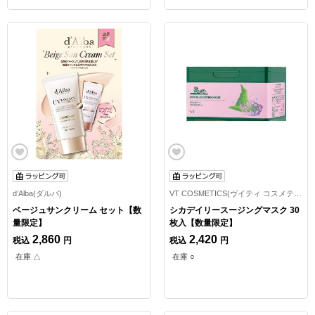
d’Alba(ダルバ)
VT COSMETICS(ヴイティ コスメティックス)
ベージュサンクリーム セット【数
シカデイリースージングマスク 30
量限定】
枚入【数量限定】
2,860
2,420
税込
円
税込
円
在庫 △
在庫 ○