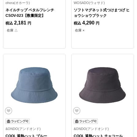
ohora(オホーラ)
WOSADO(ウォサド)
ネイルチップ ペタルフレンチ
ソフトマグネット式つけまつげ ヒ
CSOV-023【数量限定】
ョウショウブラック
2,181
4,290
税込
円
税込
円
在庫 △
在庫 ×
&ONDO(アンドオンド)
&ONDO(アンドオンド)
COOL 遮熱ハット ブルー
COOL 遮熱ハット チャコール