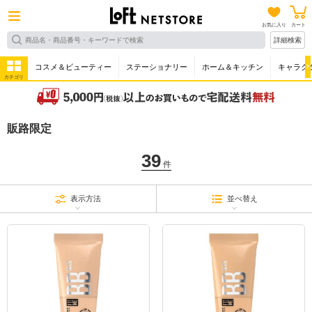
お気に入り
カート
詳細検索
コスメ＆ビューティー
ステーショナリー
ホーム＆キッチン
キャラク
カテゴリ
販路限定
39
件
表示方法
並べ替え