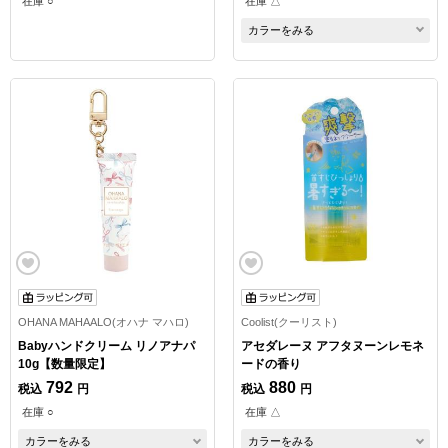
在庫 ○
在庫 △
カラーをみる
OHANA MAHAALO(オハナ マハロ)
Coolist(クーリスト)
Babyハンドクリーム リノアナパ
アセダレーヌ アフタヌーンレモネ
10g【数量限定】
ードの香り
792
880
税込
円
税込
円
在庫 ○
在庫 △
カラーをみる
カラーをみる