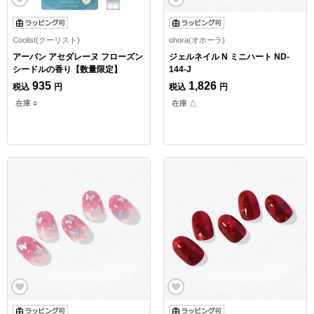
Coolist(クーリスト)
ohora(オホーラ)
アーバン アセダレーヌ フローズン
ジェルネイル N ミニハート ND-
シードルの香り【数量限定】
144-J
935
1,826
税込
円
税込
円
在庫 ○
在庫 △