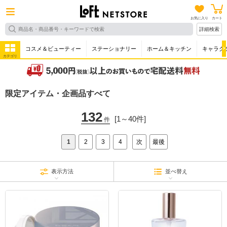
お気に入り
カート
詳細検索
コスメ＆ビューティー
ステーショナリー
ホーム＆キッチン
キャラク
カテゴリ
限定アイテム・企画品すべて
132
[1～40件]
件
1
2
3
4
次
最後
表示方法
並べ替え