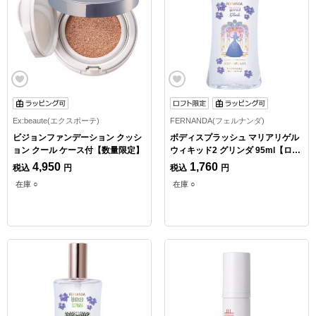
Ex:beaute(エクスボーテ)
FERNANDA(フェルナンダ)
ビジョンファンデーション クッシ
ボディスプラッシュ マリアリゲル
ョン クール ケース付【数量限定】
ウィキッド2 グリンダ 95ml【ロフ
ト限定】
4,950
1,760
税込
円
税込
円
在庫 ○
在庫 ○