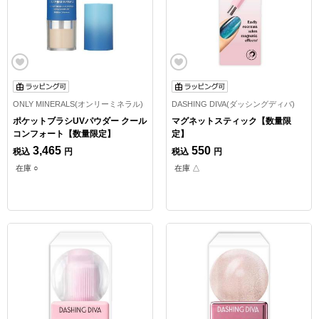
ONLY MINERALS(オンリーミネラル)
DASHING DIVA(ダッシングディバ)
ポケットブラシUVパウダー クール
マグネットスティック【数量限
コンフォート【数量限定】
定】
3,465
550
税込
円
税込
円
在庫 ○
在庫 △