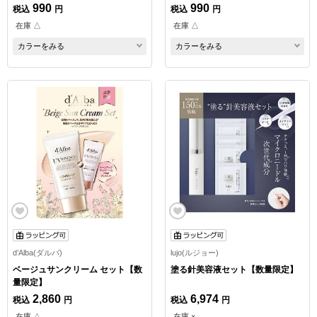
990
990
税込
円
税込
円
在庫 △
在庫 △
カラーをみる
カラーをみる
d’Alba(ダルバ)
lujo(ルジョー)
ベージュサンクリーム セット【数
塗る針美容液セット【数量限定】
量限定】
2,860
6,974
税込
円
税込
円
在庫 △
在庫 ×