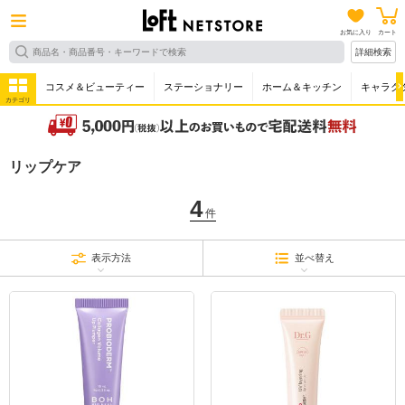
お気に入り
カート
詳細検索
コスメ＆ビューティー
ステーショナリー
ホーム＆キッチン
キャラク
カテゴリ
リップケア
4
件
表示方法
並べ替え