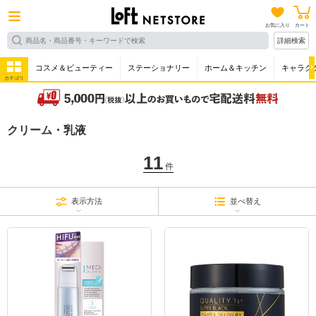
お気に入り
カート
詳細検索
コスメ＆ビューティー
ステーショナリー
ホーム＆キッチン
キャラク
カテゴリ
クリーム・乳液
11
件
表示方法
並べ替え