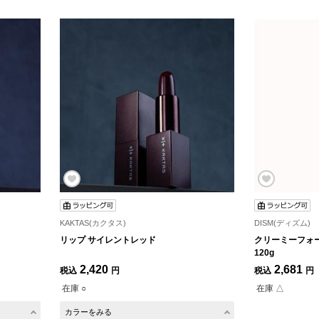
KAKTAS(カクタス)
DISM(ディズム)
リップ サイレントレッド
クリーミーフォ
120g
2,420
2,681
税込
円
税込
円
在庫 ○
在庫 △
カラーをみる