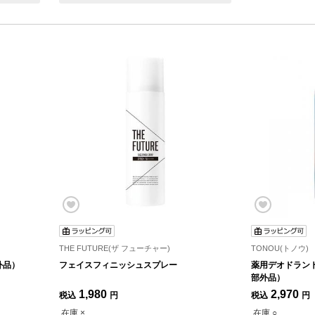
THE FUTURE(ザ フューチャー)
TONOU(トノウ)
外品）
フェイスフィニッシュスプレー
薬用デオドラン
部外品）
1,980
2,970
税込
円
税込
円
在庫 ×
在庫 ○