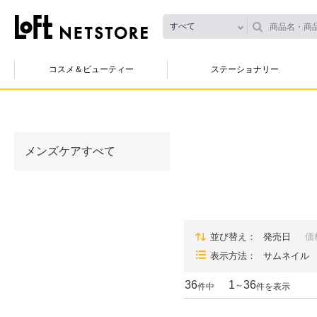
すべて
コスメ＆ビューティー
ステーショナリー
メンズケアすべて
並び替え
発売日
価
表示方法
サムネイル
36
1
36
～
件中
件を表示