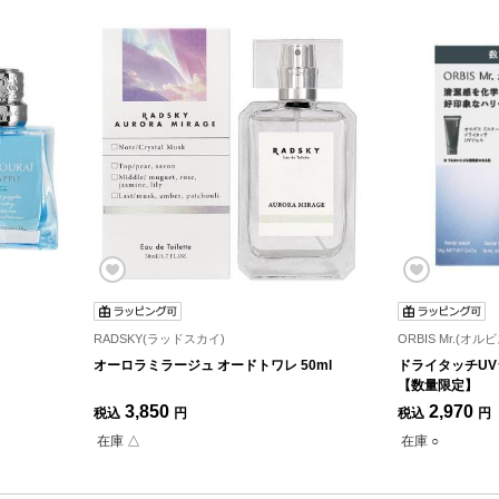
RADSKY(ラッドスカイ)
ORBIS Mr.(オル
オーロラミラージュ オードトワレ 50ml
ドライタッチUV
【数量限定】
3,850
2,970
税込
円
税込
円
在庫 △
在庫 ○