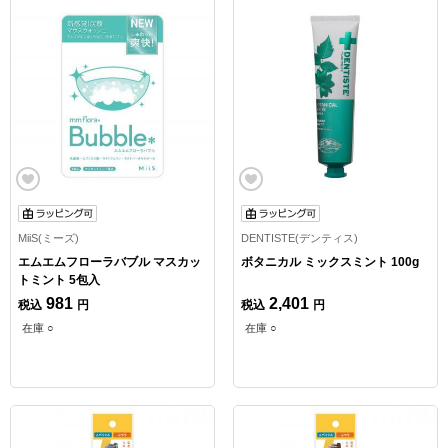
MiiS(ミーズ)
DENTISTE(デンティス)
エムエムフローラバブル マスカッ
ボタニカル ミックスミント 100g
トミント 5包入
981
2,401
税込
円
税込
円
在庫 ○
在庫 ○