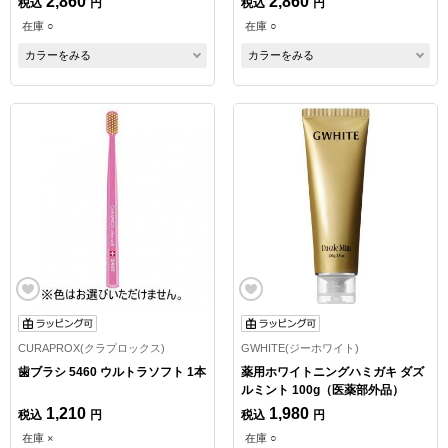
2,860
2,860
税込
円
税込
円
在庫 ○
在庫 ○
カラーをみる
カラーをみる
CURAPROX(クラプロックス)
GWHITE(ジーホワイト)
歯ブラシ 5460 ウルトラソフト 1本
薬用ホワイトニングハミガキ ダズ
ルミント 100g（医薬部外品）
1,210
1,980
税込
円
税込
円
在庫 ×
在庫 ○