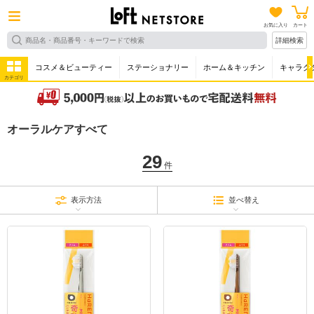
お気に入り
カート
詳細検索
コスメ＆ビューティー
ステーショナリー
ホーム＆キッチン
キャラク
カテゴリ
オーラルケアすべて
29
件
表示方法
並べ替え