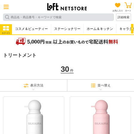
お気に入り
カート
詳細検索
コスメ＆ビューティー
ステーショナリー
ホーム＆キッチン
キャラク
カテゴリ
トリートメント
30
件
表示方法
並べ替え