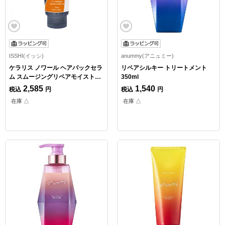
ISSHI(イッシ)
anummy(アニュミー)
ケラリス ノワール ヘアパックセラ
リペアシルキー トリートメント
ム スムージングリペアモイスト
350ml
160g
2,585
1,540
税込
円
税込
円
在庫 △
在庫 △