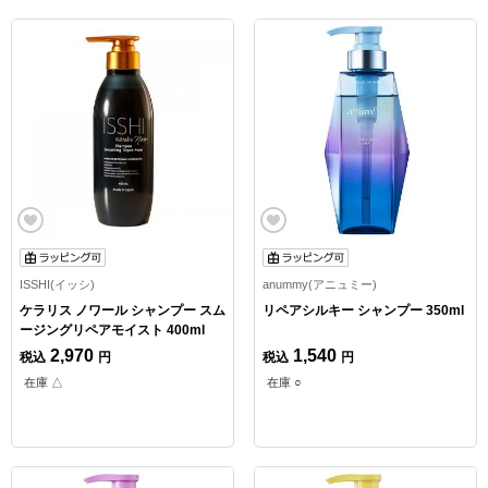
ISSHI(イッシ)
anummy(アニュミー)
ケラリス ノワール シャンプー スム
リペアシルキー シャンプー 350ml
ージングリペアモイスト 400ml
2,970
1,540
税込
円
税込
円
在庫 △
在庫 ○