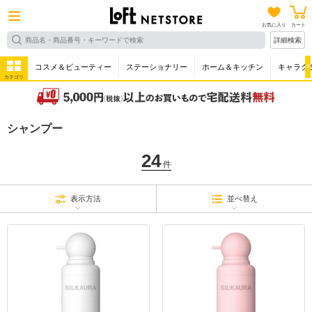
お気に入り
カート
詳細検索
コスメ＆ビューティー
ステーショナリー
ホーム＆キッチン
キャラク
カテゴリ
シャンプー
24
件
表示方法
並べ替え