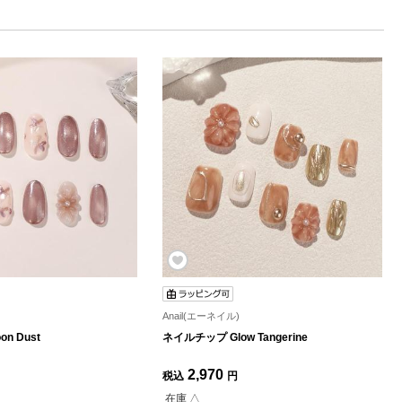
Anail(エーネイル)
n Dust
ネイルチップ Glow Tangerine
2,970
税込
円
在庫 △