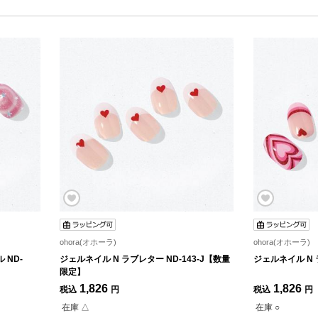
ohora(オホーラ)
ohora(オホーラ)
 ND-
ジェルネイル N ラブレター ND-143-J【数量
ジェルネイル N ラ
限定】
1,826
1,826
税込
円
税込
円
在庫 △
在庫 ○