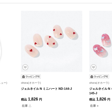
ニュー)
ohora(オホーラ)
ohora(オホーラ)
ジェルネイル N ミニハート ND-144-J
ジェルネイル N 
145-J
1,826
1,826
税込
円
税込
円
在庫 △
在庫 ○