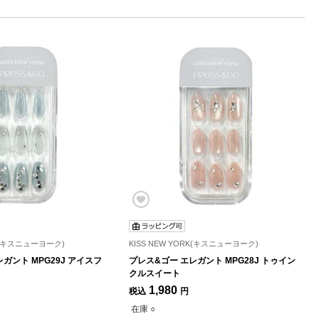
RK(キスニューヨーク)
KISS NEW YORK(キスニューヨーク)
ガント MPG29J アイスフ
プレス&ゴー エレガント MPG28J トゥイン
クルスイート
1,980
税込
円
在庫 ○