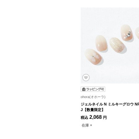
ohora(オホーラ)
ジェルネイル N ミルキーグロウ NP-
J【数量限定】
2,068
税込
円
在庫 ×