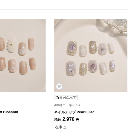
Anail(エーネイル)
 Blossom
ネイルチップ Pearl Lilac
2,970
税込
円
在庫 △