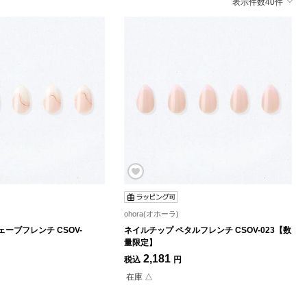
表示件数40件
ohora(オホーラ)
ーブフレンチ CSOV-
ネイルチップ ペタルフレンチ CSOV-023【数
】
量限定】
2,181
税込
円
在庫 △