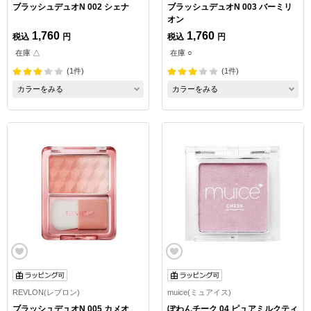
ブラッシュデュオN 002 シェナ
ブラッシュデュオN 003 バーミリ
オン
1,760
1,760
税込
円
税込
円
在庫 △
在庫 ○
(1件)
(1件)
カラーをみる
カラーをみる
REVLON(レブロン)
muice(ミュアイス)
ブラッシュデュオN 005 カメオ
ぽわんチーク 04 ピュアミルクティ