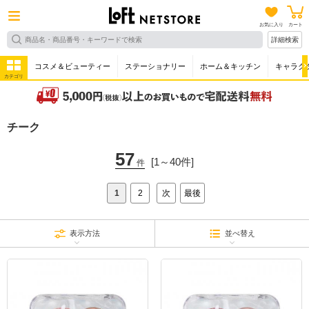
お気に入り
カート
詳細検索
コスメ＆ビューティー
ステーショナリー
ホーム＆キッチン
キャラク
カテゴリ
チーク
57
[1～40件]
件
1
2
次
最後
表示方法
並べ替え