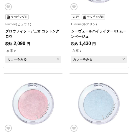
Piumee(ピュウミ)
Luarine(ルアリン)
グロウフィットデュオ コットング
シーヴェールハイライター 01 ムー
ロウ
ンベージュ
2,090
1,430
税込
円
税込
円
在庫 ○
在庫 ○
カラーをみる
カラーをみる