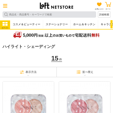
お気に入り
カート
詳細検索
コスメ＆ビューティー
ステーショナリー
ホーム＆キッチン
キャラク
カテゴリ
ハイライト・シェーディング
15
件
表示方法
並べ替え