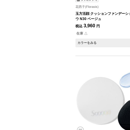
花西子(Florasis)
玉方活顔 クッションファンデーシ
ウ N30 ベージュ
3,960
税込
円
在庫 △
カラーをみる