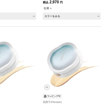
2,970
税込
円
在庫 ○
カラーをみる
花西子(Florasis)