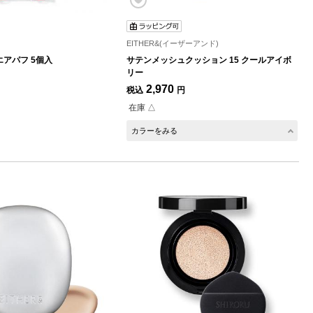
EITHER&(イーザーアンド)
アパフ 5個入
サテンメッシュクッション 15 クールアイボ
リー
2,970
税込
円
在庫 △
カラーをみる