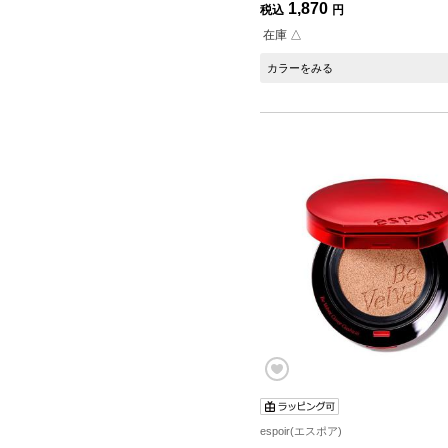
1,870
税込
円
在庫 △
カラーをみる
espoir(エスポア)