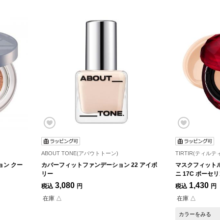
ABOUT TONE(アバウトトーン)
TIRTIR(ティルテ
ョン クー
カバーフィットファンデーション 22 アイボ
マスクフィット
リー
ニ 17C ポーセ
3,080
1,430
税込
円
税込
円
在庫 △
在庫 △
カラーをみる