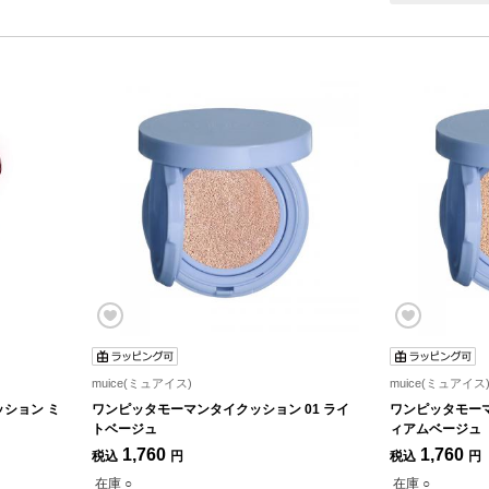
muice(ミュアイス)
muice(ミュアイス
ション ミ
ワンピッタモーマンタイクッション 01 ライ
ワンピッタモーマ
トベージュ
ィアムベージュ
1,760
1,760
税込
円
税込
円
在庫 ○
在庫 ○