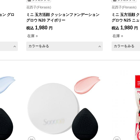
花西子(Florasis)
花西子(Florasis)
ョン グロ
ミニ 玉方活顔 クッションファンデーション
ミニ 玉方活顔 
グロウ N20 アイボリー
グロウ N25 ニ
1,980
1,980
税込
円
税込
円
在庫 ○
在庫 ○
カラーをみる
カラーをみる