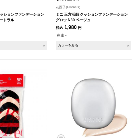
花西子(Florasis)
クッションファンデーション
ミニ 玉方活顔 クッションファンデーション
ュートラル
グロウ N30 ベージュ
1,980
税込
円
在庫 ○
カラーをみる