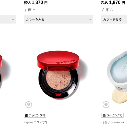
1,870
1,870
税込
円
税込
円
在庫 △
在庫 △
カラーをみる
カラーをみる
espoir(エスポア)
花西子(Florasis)