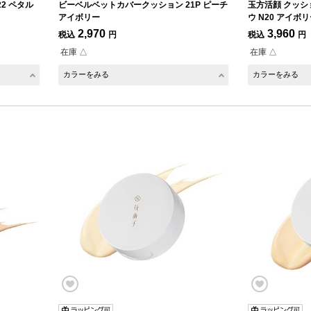
2 ペタル
ビーベルベットカバークッション 21P ピーチ
玉方活顔 クッシ
アイボリー
ウ N20 アイボ
2,970
3,960
税込
円
税込
円
在庫 △
在庫 △
カラーをみる
カラーをみる