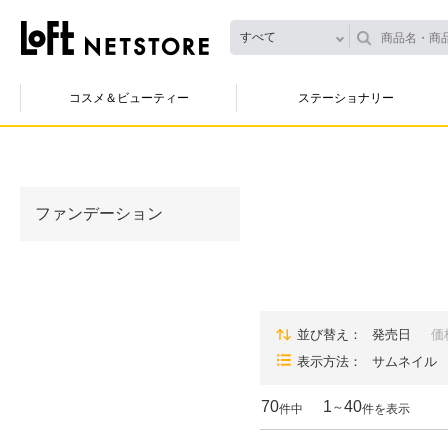
すべて
コスメ＆ビューティー
ステーショナリー
ファンデーション
並び替え
発売日
価
表示方法
サムネイル
70
1
40
～
件中
件を表示