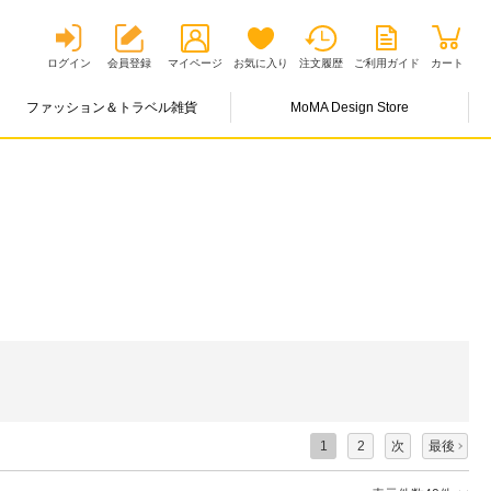
ログイン
会員登録
マイページ
お気に入り
注文履歴
ご利用ガイド
カート
ファッション＆トラベル雑貨
MoMA Design Store
1
2
次
最後