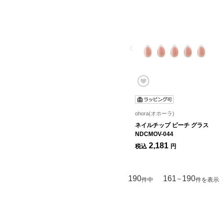
ohora(オホーラ)
ネイルチップ ピーチ グラス
NDCMOV-044
2,181
税込
円
190
161
190
～
件中
件を表示