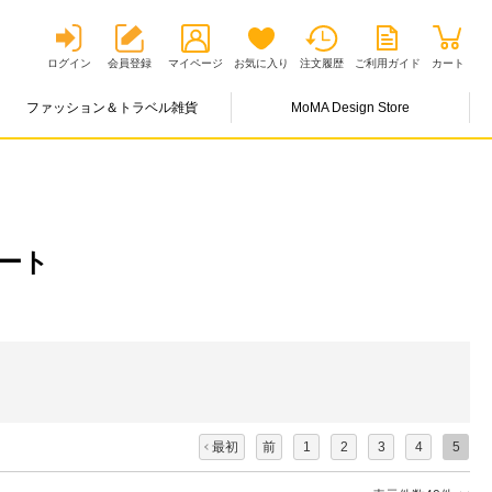
ログイン
会員登録
マイページ
お気に入り
注文履歴
ご利用ガイド
カート
ファッション＆トラベル雑貨
MoMA Design Store
ート
最初
前
1
2
3
4
5