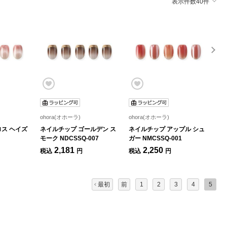
表示件数40件
ohora(オホーラ)
ohora(オホーラ)
oh
ロス ヘイズ
ネイルチップ ゴールデン ス
ネイルチップ アップル シュ
ネ
モーク NDCSSQ-007
ガー NMCSSQ-001
ズ 
2,181
2,250
税込
円
税込
円
税
最初
前
1
2
3
4
5