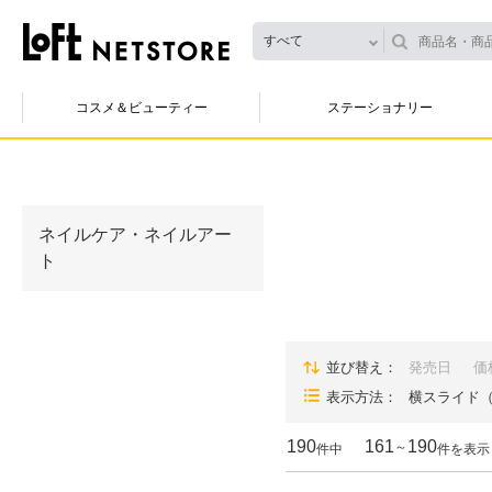
すべて
コスメ＆ビューティー
ステーショナリー
ネイルケア・ネイルアー
ト
並び替え
発売日
価
表示方法
横スライド
190
161
190
～
件中
件を表示