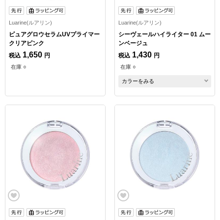
Luarine(ルアリン)
Luarine(ルアリン)
ピュアグロウセラムUVプライマー
シーヴェールハイライター 01 ムー
クリアピンク
ンベージュ
1,650
1,430
税込
円
税込
円
在庫 ○
在庫 ○
カラーをみる