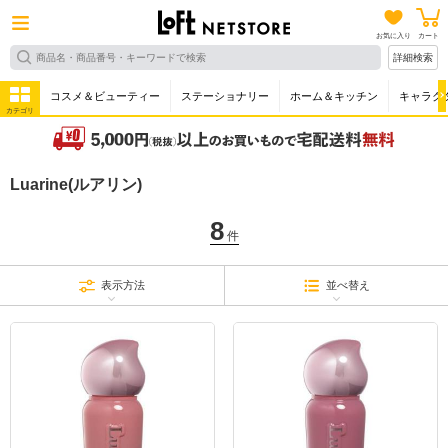
お気に入り
カート
詳細検索
コスメ＆ビューティー
ステーショナリー
ホーム＆キッチン
キャラク
カテゴリ
Luarine(ルアリン)
8
件
表示方法
並べ替え