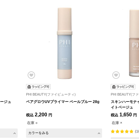
PHI BEAUTY(ファイビューティ)
PHI BEAUTY(
ベージュ
ベアグロウUVプライマー ペールブルー 28g
スキンハーモナ
イトベージュ
2,200
1,650
税込
円
税込
円
在庫 ○
在庫 ×
(1
カラーをみる