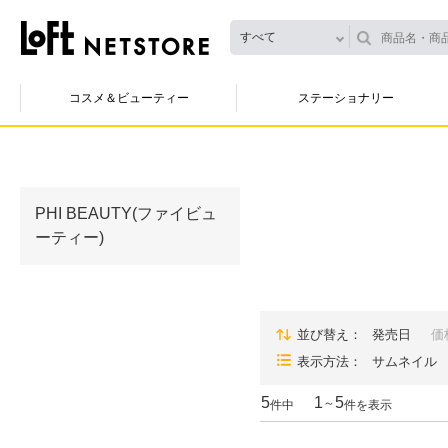
すべて
コスメ＆ビューティー
ステーショナリー
PHI BEAUTY(ファイビュ
ーティー)
並び替え
発売日
価
表示方法
サムネイル
5
1
5
～
件中
件を表示