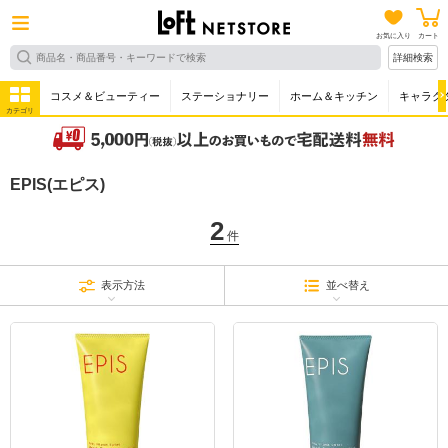
お気に入り
カート
詳細検索
コスメ＆ビューティー
ステーショナリー
ホーム＆キッチン
キャラク
カテゴリ
EPIS(エピス)
2
件
表示方法
並べ替え