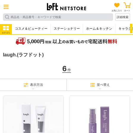
お気に入り
カート
詳細検索
コスメ＆ビューティー
ステーショナリー
ホーム＆キッチン
キャラク
カテゴリ
laugh.(ラフドット)
6
件
表示方法
並べ替え