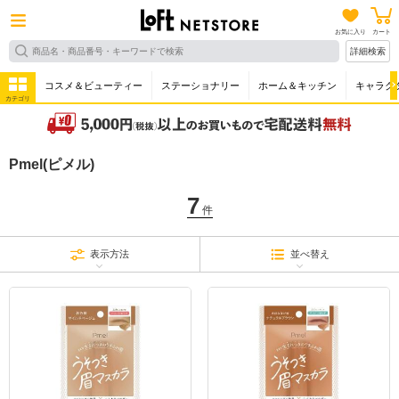
お気に入り
カート
詳細検索
コスメ＆ビューティー
ステーショナリー
ホーム＆キッチン
キャラク
カテゴリ
Pmel(ピメル)
7
件
表示方法
並べ替え