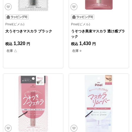
Pmel(ピメル)
Pmel(ピメル)
大うそつきマスカラ ブラック
うそつき美束マスカラ 透け感ブラ
ック
1,320
1,430
税込
円
税込
円
在庫 △
在庫 ○