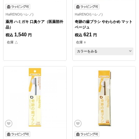
HaRENO/(ハレノ)
HaRENO/(ハレノ)
薬用 ハミガキ 口臭ケア（医薬部外
奇跡の歯ブラシ やわらかめ マット
品）
ベージュ
1,540
621
税込
円
税込
円
在庫 △
在庫 ○
カラーをみる