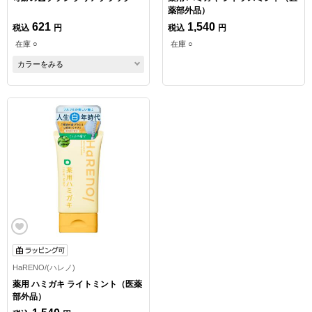
薬部外品）
621
1,540
税込
円
税込
円
在庫 ○
在庫 ○
カラーをみる
HaRENO/(ハレノ)
薬用 ハミガキ ライトミント（医薬
部外品）