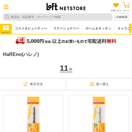
お気に入り
カート
詳細検索
コスメ＆ビューティー
ステーショナリー
ホーム＆キッチン
キャラク
カテゴリ
HaREno(ハレノ)
11
件
表示方法
並べ替え