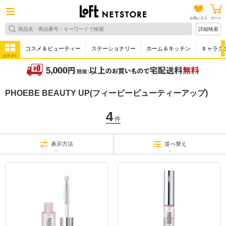
お気に入り
カート
詳細検索
コスメ＆ビューティー
ステーショナリー
ホーム＆キッチン
キャラク
カテゴリ
PHOEBE BEAUTY UP(フィービービューティーアップ)
4
件
表示方法
並べ替え