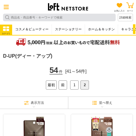
お気に入り
カート
詳細検索
コスメ＆ビューティー
ステーショナリー
ホーム＆キッチン
キャラク
カテゴリ
D-UP(ディー・アップ)
54
[41～54件]
件
最初
前
1
2
表示方法
並べ替え