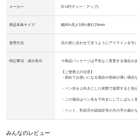
メーカー
D-UP(ディー・アップ)
商品本体サイズ
幅80×高さ186×奥行29mm
使用方法
目の形に合わせて沿うようにアイラインを引
特記事項・成分表示
※商品パッケージは予告なく変更する場合が
【ご使用上の注意】
・初めてお使いになる場合や色味が薄い場合
・ペン先を上向きにした状態で放置すると色
・この場合はペン先を下向きにしてしばらく
・ペット、乳幼児や認知症等の方の手の届か
みんなのレビュー