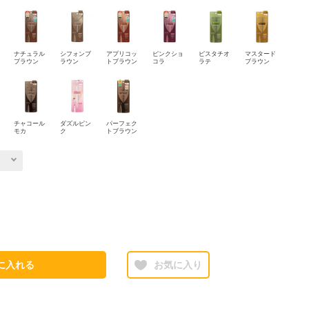
ナチュラル
シフォンブ
アプリコッ
ピンクショ
ピスタチオ
マスタード
ブラウン
ラウン
トブラウン
コラ
ラテ
ブラウン
チャコール
ダズルピン
パーフェク
モカ
ク
トブラウン
に入れる
お気に入り