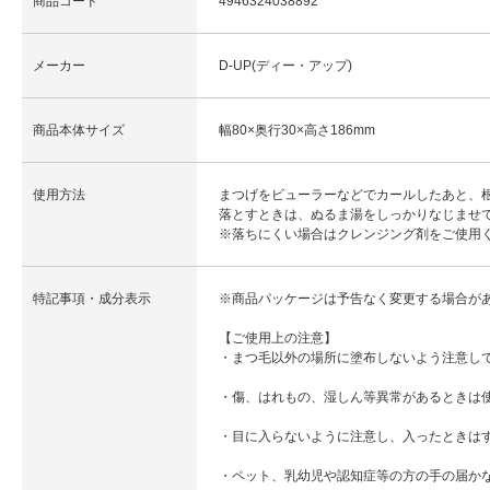
商品コード
4946324038892
メーカー
D-UP(ディー・アップ)
商品本体サイズ
幅80×奥行30×高さ186mm
使用方法
まつげをビューラーなどでカールしたあと、
落とすときは、ぬるま湯をしっかりなじませ
※落ちにくい場合はクレンジング剤をご使用
特記事項・成分表示
※商品パッケージは予告なく変更する場合が
【ご使用上の注意】
・まつ毛以外の場所に塗布しないよう注意し
・傷、はれもの、湿しん等異常があるときは
・目に入らないように注意し、入ったときは
・ペット、乳幼児や認知症等の方の手の届か