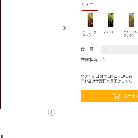
カラー
ブラック
キャラメル
チェリーブ
ブラウン
ラウン
数 量
△
在庫状況
発送予定日 注文日の1～10日後
※お届け予定日の目安は
こちら
カート