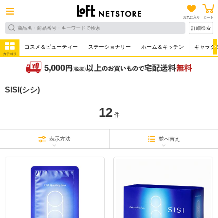
お気に入り
カート
詳細検索
コスメ＆ビューティー
ステーショナリー
ホーム＆キッチン
キャラク
カテゴリ
SISI(シシ)
12
件
表示方法
並べ替え