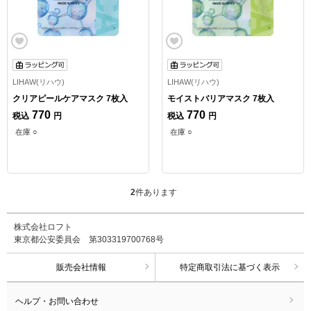
LIHAW(リハウ)
LIHAW(リハウ)
クリアピールケアマスク 7枚入
モイストバリアマスク 7枚入
770
770
税込
円
税込
円
在庫 ○
在庫 ○
2
件あります
株式会社ロフト
東京都公安委員会 第303319700768号
販売会社情報
特定商取引法に基づく表示
ヘルプ・お問い合わせ