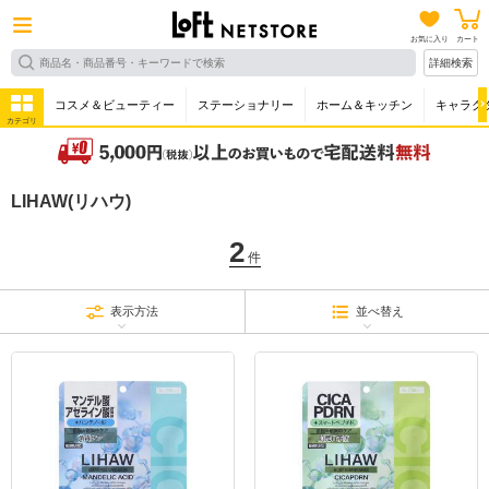
お気に入り
カート
詳細検索
コスメ＆ビューティー
ステーショナリー
ホーム＆キッチン
キャラク
カテゴリ
LIHAW(リハウ)
2
件
表示方法
並べ替え