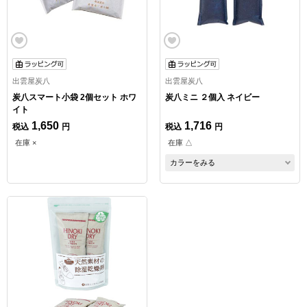
出雲屋炭八
出雲屋炭八
炭八スマート小袋 2個セット ホワ
炭八ミニ ２個入 ネイビー
イト
1,650
1,716
税込
円
税込
円
在庫 ×
在庫 △
カラーをみる