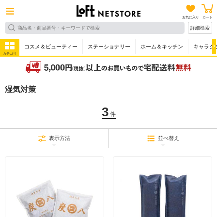
お気に入り
カート
詳細検索
コスメ＆ビューティー
ステーショナリー
ホーム＆キッチン
キャラク
カテゴリ
湿気対策
3
件
表示方法
並べ替え