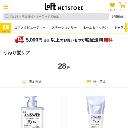
お気に入り
カート
詳細検索
コスメ＆ビューティー
ステーショナリー
ホーム＆キッチン
キャラク
カテゴリ
うねり髪ケア
28
件
表示方法
並べ替え