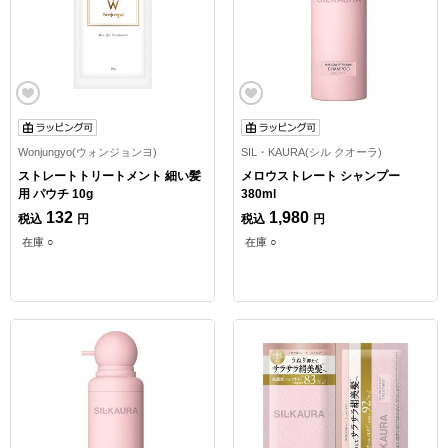
Wonjungyo(ウォンジョンヨ)
SIL・KAURA(シル クオーラ)
ストレートトリートメント 細い髪
メロウストレート シャンプー
用 パウチ 10g
380ml
132
1,980
税込
円
税込
円
在庫 ○
在庫 ○