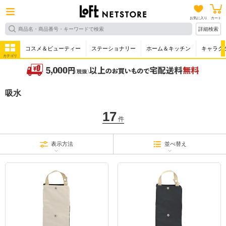
お気に入り
カート
詳細検索
コスメ＆ビューティー
ステーショナリー
ホーム＆キッチン
キャラク
カテゴリ
吸水
17
件
表示方法
並べ替え