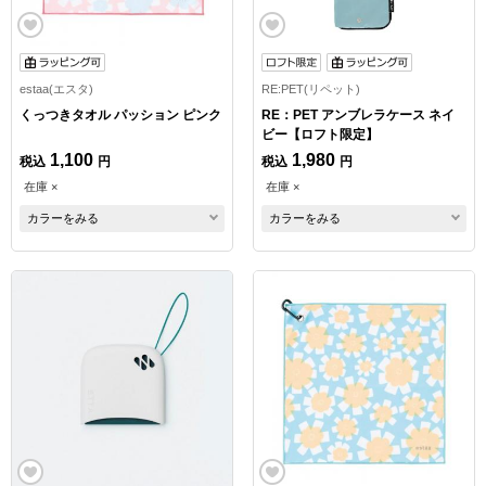
estaa(エスタ)
RE:PET(リペット)
くっつきタオル パッション ピンク
RE：PET アンブレラケース ネイ
ビー【ロフト限定】
1,100
1,980
税込
円
税込
円
在庫 ×
在庫 ×
カラーをみる
カラーをみる