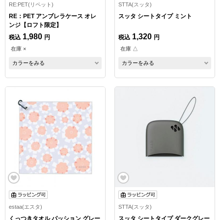
RE:PET(リペット)
STTA(スッタ)
RE：PET アンブレラケース オレ
スッタ シートタイプ ミント
ンジ【ロフト限定】
1,980
1,320
税込
円
税込
円
在庫 ×
在庫 △
カラーをみる
カラーをみる
estaa(エスタ)
STTA(スッタ)
くっつきタオル パッション グレー
スッタ シートタイプ ダークグレー