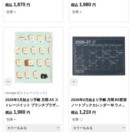
principessa
1,870
1,980
税込
円
税込
円
在庫 ×
在庫 ×
storage.it(ストレージイット)
2026年3月始まり手帳 月間 A5 ス
2026年4月始まり手帳 月間 B5変形
トレージイット ブランチブラザー
ノートブックカレンダー M ラメブ
トースト
ラック
1,980
1,210
税込
円
税込
円
在庫 ×
在庫 〇
カラーをみる
カラーをみる