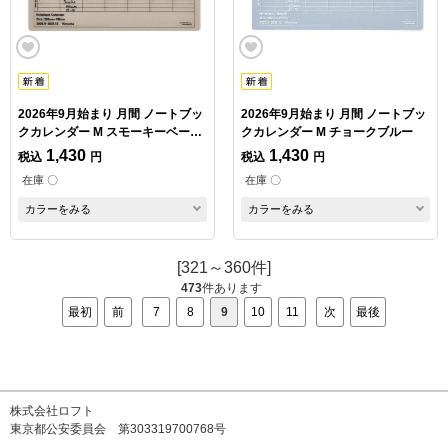
2026年9月始まり 月間 ノートブッ
2026年9月始まり 月間 ノートブッ
クカレンダー M スモーキーベージ
クカレンダー M チョークブルー
ュ
1,430
1,430
税込
円
税込
円
在庫 〇
在庫 〇
カラーをみる
カラーをみる
[321～360件]
473
件あります
最初
前
7
8
9
10
11
次
最後
株式会社ロフト
東京都公安委員会 第303319700768号