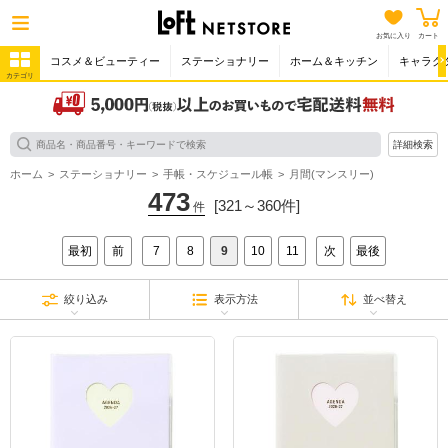
お気に入り
カート
コスメ＆ビューティー
ステーショナリー
ホーム＆キッチン
キャラク
カテゴリ
詳細検索
ホーム
ステーショナリー
手帳・スケジュール帳
月間(マンスリー)
473
[321～360件]
件
最初
前
7
8
9
10
11
次
最後
絞り込み
表示方法
並べ替え