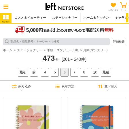
お気に入り
カート
コスメ＆ビューティー
ステーショナリー
ホーム＆キッチン
キャラク
カテゴリ
詳細検索
ホーム
ステーショナリー
手帳・スケジュール帳
月間(マンスリー)
473
[201～240件]
件
最初
前
4
5
6
7
8
次
最後
絞り込み
表示方法
並べ替え