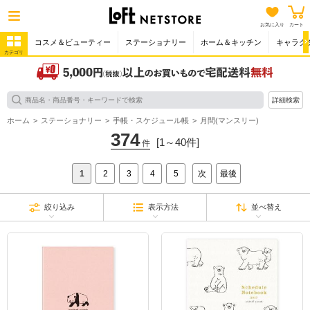
お気に入り
カート
コスメ＆ビューティー
ステーショナリー
ホーム＆キッチン
キャラク
カテゴリ
詳細検索
ホーム
ステーショナリー
手帳・スケジュール帳
月間(マンスリー)
374
[1～40件]
件
1
2
3
4
5
次
最後
絞り込み
表示方法
並べ替え