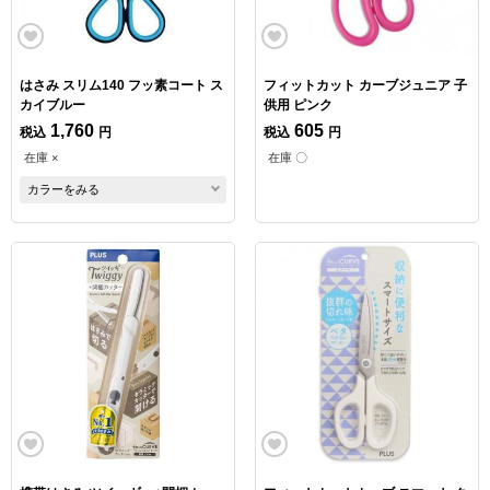
はさみ スリム140 フッ素コート ス
フィットカット カーブジュニア 子
カイブルー
供用 ピンク
1,760
605
税込
円
税込
円
在庫 ×
在庫 〇
カラーをみる