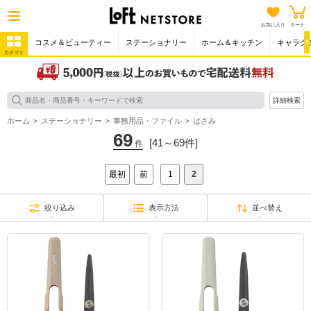
お気に入り
カート
コスメ＆ビューティー
ステーショナリー
ホーム＆キッチン
キャラク
カテゴリ
詳細検索
ホーム
ステーショナリー
事務用品・ファイル
はさみ
69
[41～69件]
件
最初
前
1
2
絞り込み
表示方法
並べ替え