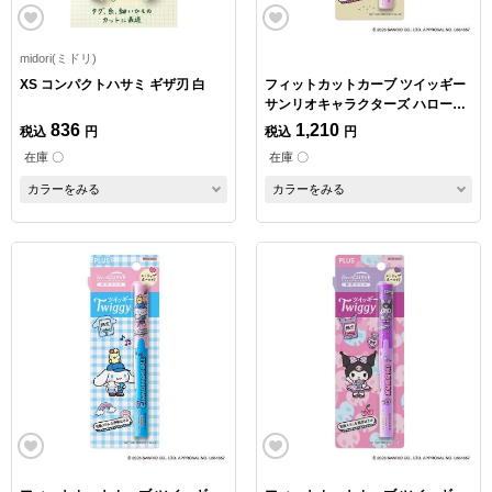
midori(ミドリ)
XS コンパクトハサミ ギザ刃 白
フィットカットカーブ ツイッギー
サンリオキャラクターズ ハローキ
ティ 日焼け
836
1,210
税込
円
税込
円
在庫 〇
在庫 〇
カラーをみる
カラーをみる