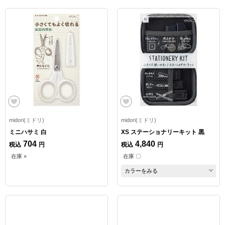
midori(ミドリ)
midori(ミドリ)
ミニハサミ 白
XS ステーショナリーキット 黒
704
4,840
税込
円
税込
円
在庫 ×
在庫 〇
カラーをみる