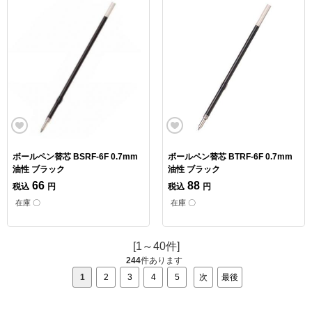
ボールペン替芯 BSRF-6F 0.7mm
ボールペン替芯 BTRF-6F 0.7mm
油性 ブラック
油性 ブラック
66
88
税込
円
税込
円
在庫 〇
在庫 〇
[1～40件]
244
件あります
1
2
3
4
5
次
最後