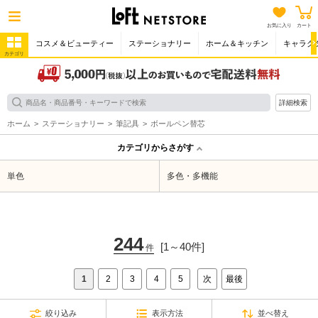
お気に入り
カート
コスメ＆ビューティー
ステーショナリー
ホーム＆キッチン
キャラク
カテゴリ
詳細検索
ホーム
ステーショナリー
筆記具
ボールペン替芯
カテゴリからさがす
単色
多色・多機能
244
[1～40件]
件
1
2
3
4
5
次
最後
絞り込み
表示方法
並べ替え