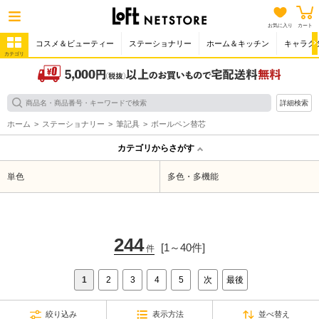
お気に入り
カート
コスメ＆ビューティー
ステーショナリー
ホーム＆キッチン
キャラク
カテゴリ
詳細検索
ホーム
ステーショナリー
筆記具
ボールペン替芯
カテゴリからさがす
単色
多色・多機能
244
[1～40件]
件
1
2
3
4
5
次
最後
絞り込み
表示方法
並べ替え