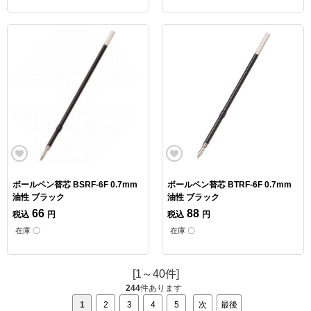
ボールペン替芯 BSRF-6F 0.7mm
ボールペン替芯 BTRF-6F 0.7mm
油性 ブラック
油性 ブラック
66
88
税込
円
税込
円
在庫 〇
在庫 〇
[1～40件]
244
件あります
1
2
3
4
5
次
最後