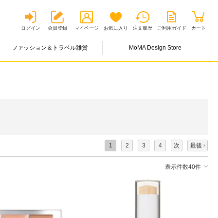
ログイン
会員登録
マイページ
お気に入り
注文履歴
ご利用ガイド
カート
ファッション＆トラベル雑貨
MoMA Design Store
1
2
3
4
次
最後
表示件数40件