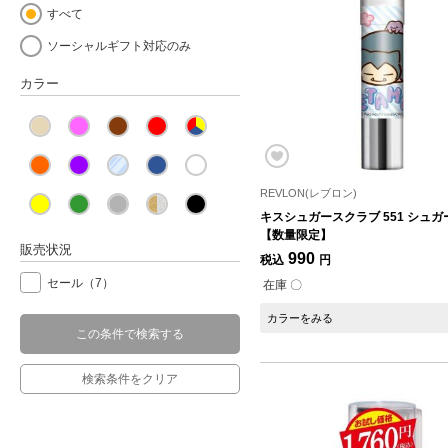
すべて
ソーシャルギフト対応のみ
カラー
REVLON(レブロン)
キスシュガースクラブ 551 シュ
【数量限定】
販売状況
990
税込
円
セール
（7）
在庫 〇
カラーをみる
この条件で検索する
検索条件をクリア