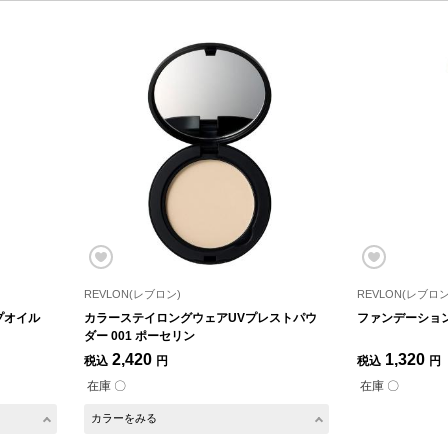
REVLON(レブロン)
REVLON(レブロン
プオイル
カラーステイロングウェアUVプレストパウ
ファンデーショ
ダー 001 ポーセリン
2,420
1,320
税込
円
税込
円
在庫 〇
在庫 〇
カラーをみる