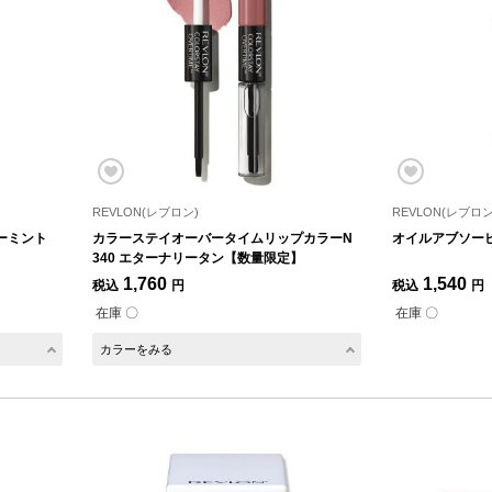
REVLON(レブロン)
REVLON(レブロン
ガーミント
カラーステイオーバータイムリップカラーN
オイルアブソー
340 エターナリータン【数量限定】
1,760
1,540
税込
円
税込
円
在庫 〇
在庫 〇
カラーをみる