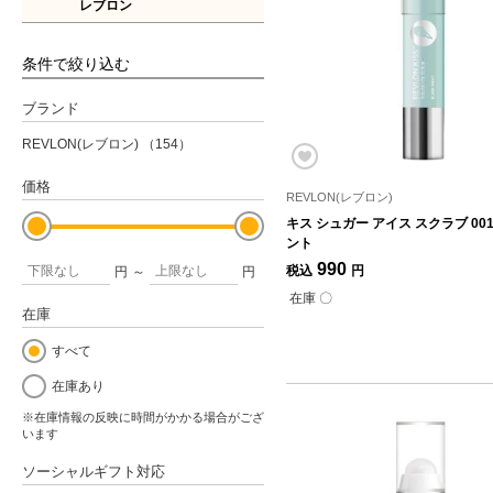
レブロン
条件で絞り込む
ブランド
REVLON(レブロン)
（154）
価格
REVLON(レブロン)
キス シュガー アイス スクラブ 00
ント
990
税込
円
円
～
円
在庫 〇
在庫
すべて
在庫あり
※在庫情報の反映に時間がかかる場合がござ
います
ソーシャルギフト対応