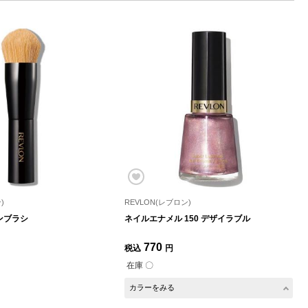
)
REVLON(レブロン)
ンブラシ
ネイルエナメル 150 デザイラブル
770
税込
円
在庫 〇
カラーをみる