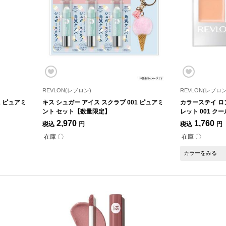
REVLON(レブロン)
REVLON(レブロン
1 ピュアミ
キス シュガー アイス スクラブ 001 ピュアミ
カラーステイ ロ
ント セット【数量限定】
レット 001 ク
2,970
1,760
税込
円
税込
円
在庫 〇
在庫 〇
カラーをみる