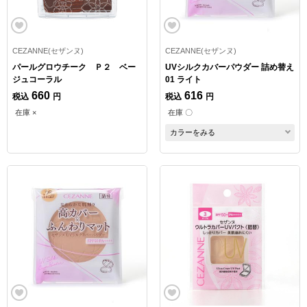
CEZANNE(セザンヌ)
CEZANNE(セザンヌ)
パールグロウチーク Ｐ２ ベー
UVシルクカバーパウダー 詰め替え
ジュコーラル
01 ライト
660
616
税込
円
税込
円
在庫 ×
在庫 〇
カラーをみる