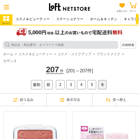
お気に入り
カート
コスメ＆ビューティー
ステーショナリー
ホーム＆キッチン
キャラク
カテゴリ
詳細検索
ホーム
コスメ＆ビューティー
コスメ・メイクアップ
ブランドメイク
セザンヌ
207
[201～207件]
件
最初
前
2
3
4
5
6
絞り込み
表示方法
並べ替え