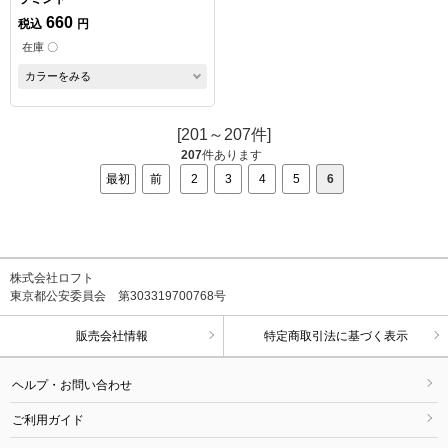
660
税込
円
在庫 〇
カラーをみる
[201～207件]
207
件あります
最初
前
2
3
4
5
6
株式会社ロフト
東京都公安委員会 第303319700768号
販売会社情報
特定商取引法に基づく表示
ヘルプ・お問い合わせ
ご利用ガイド