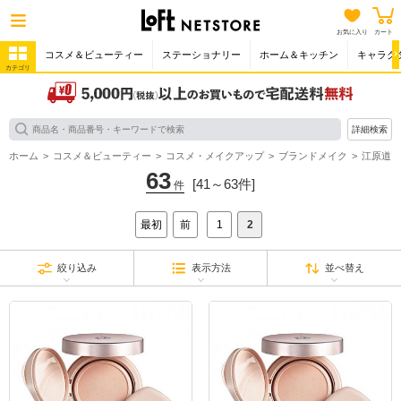
お気に入り
カート
コスメ＆ビューティー
ステーショナリー
ホーム＆キッチン
キャラク
カテゴリ
詳細検索
ホーム
コスメ＆ビューティー
コスメ・メイクアップ
ブランドメイク
江原道
63
[41～63件]
件
最初
前
1
2
絞り込み
表示方法
並べ替え