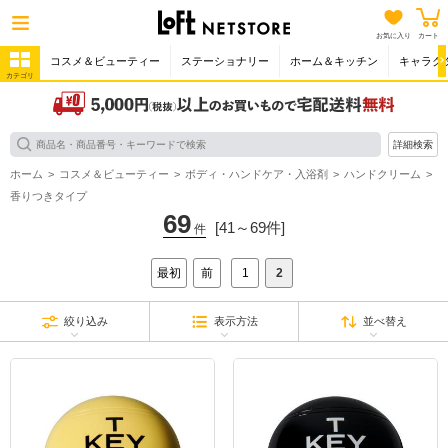
お気に入り
カート
コスメ＆ビューティー
ステーショナリー
ホーム＆キッチン
キャラク
カテゴリ
詳細検索
ホーム
コスメ＆ビューティー
ボディ・ハンドケア・入浴剤
ハンドクリーム
香りつきタイプ
69
[41～69件]
件
最初
前
1
2
絞り込み
表示方法
並べ替え