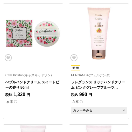
Cath Kidston(キャスキッドソン)
FERNANDA(フェルナンダ)
ぺブルハンドクリーム スイートピ
フレグランス リッチハンドクリー
ーの香り 50ml
ム ピンクグレープフルーツ
50g【数量限定】
1,320
990
税込
円
税込
円
在庫 〇
在庫 〇
カラーをみる