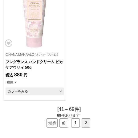
OHANA MAHAALO(オハナ マハロ)
フレグランス ハンドクリーム ピカ
ケアウリィ 50g
880
税込
円
在庫 ×
カラーをみる
[41～69件]
69
件あります
最初
前
1
2