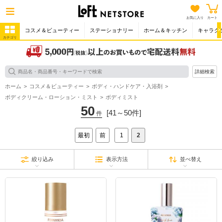
お気に入り
カート
コスメ＆ビューティー
ステーショナリー
ホーム＆キッチン
キャラク
カテゴリ
詳細検索
ホーム
コスメ＆ビューティー
ボディ・ハンドケア・入浴剤
ボディクリーム・ローション・ミスト
ボディミスト
50
[41～50件]
件
最初
前
1
2
絞り込み
表示方法
並べ替え