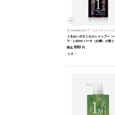
of cosmetics(オブ・コスメティックス
うるおいボタニカルシャンプー ソ
ア・1 60ml バーチ（白樺）の香り
990
税込
円
在庫 〇