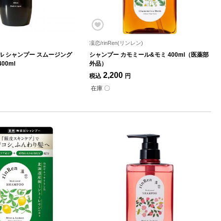
凜恋/rinRen(リンレン)
ル シャンプー スムージング
シャンプー カモミール&モミ 400ml（医薬部
00ml
外品）
2,200
税込
円
在庫 〇