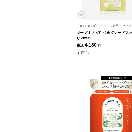
of cosmetics(オブ・コスメティックス
ソープオブヘア・1G グレープフ
り 265ml
4,180
税込
円
在庫 〇