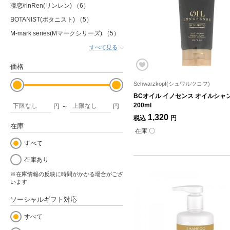
凜恋/rinRen(リンレン)
（6）
BOTANIST(ボタニスト)
（5）
M-mark series(Mマークシリーズ)
（5）
すべて見る
価格
Schwarzkopf(シュワルツコフ)
BCオイル イノセンス オイルシャ
200ml
円
～
円
1,320
税込
円
在庫
在庫 〇
すべて
在庫あり
※在庫情報の反映に時間がかかる場合がござ
います
ソーシャルギフト対応
すべて