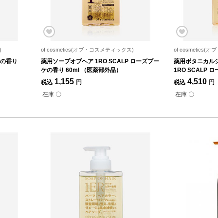
)
of cosmetics(オブ・コスメティックス)
of cosmetic
トの香り
薬用ソープオブヘア 1RO SCALP ローズブー
薬用ボタニカル
ケの香り 60ml （医薬部外品）
1RO SCALP 
（医薬部外品）
1,155
4,510
税込
円
税込
円
在庫 〇
在庫 〇