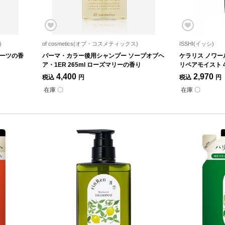
)
of cosmetics(オブ・コスメティックス)
ISSHI(イッシ)
ルーツの香
パーマ・カラー後用シャンプー ソープオブヘ
ケラリス ノワー
ア・1ER 265ml ローズマリーの香り
リペアモイスト 4
4,400
2,970
税込
円
税込
円
在庫 〇
在庫 〇