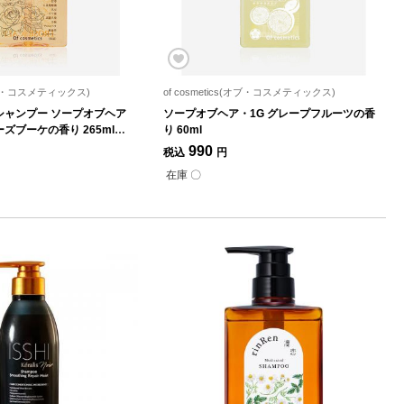
s(オブ・コスメティックス)
of cosmetics(オブ・コスメティックス)
シャンプー ソープオブヘア
ソープオブヘア・1G グレープフルーツの香
ローズブーケの香り 265ml
り 60ml
990
税込
円
在庫 〇