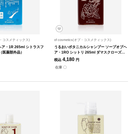
s(オブ・コスメティックス)
of cosmetics(オブ・コスメティックス)
・1R 265ml シトラスフ
うるおいボタニカルシャンプー ソープオブヘ
（医薬部外品）
ア・1RO シットリ 265ml ダマスクローズの
香り
4,180
税込
円
在庫 〇