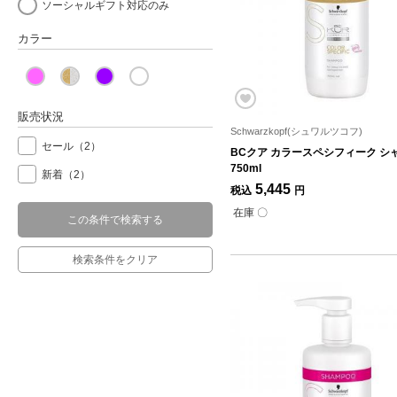
ソーシャルギフト対応のみ
カラー
販売状況
Schwarzkopf(シュワルツコフ)
セール
（2）
BCクア カラースペシフィーク シ
750ml
新着
（2）
5,445
税込
円
在庫 〇
この条件で検索する
検索条件をクリア