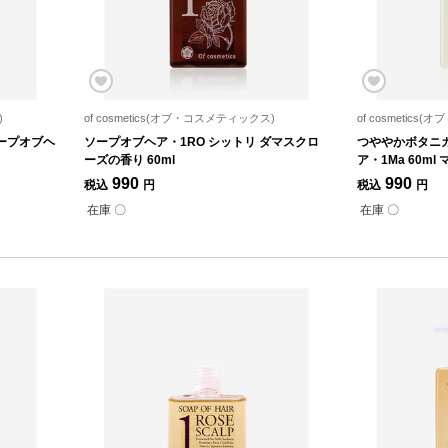
)
of cosmetics(オブ・コスメティックス)
of cosmetic
ープオブヘ
ソープオブヘア・1RO シットリ ダマスクロ
つややかボタニ
ーズの香り 60ml
ア・1Ma 60m
990
990
税込
円
税込
円
在庫 〇
在庫 〇