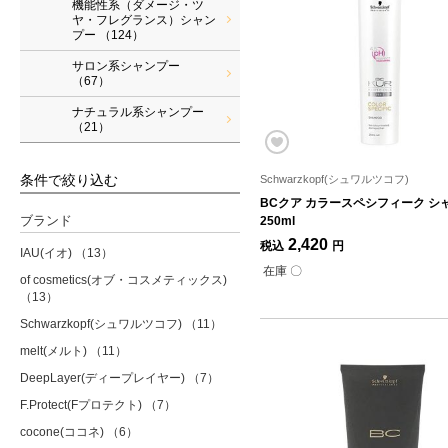
機能性系（ダメージ・ツ
ヤ・フレグランス）シャン
プー
（124）
サロン系シャンプー
（67）
ナチュラル系シャンプー
（21）
条件で絞り込む
Schwarzkopf(シュワルツコフ)
BCクア カラースペシフィーク シ
ブランド
250ml
2,420
税込
円
IAU(イオ)
（13）
在庫 〇
of cosmetics(オブ・コスメティックス)
（13）
Schwarzkopf(シュワルツコフ)
（11）
melt(メルト)
（11）
DeepLayer(ディープレイヤー)
（7）
F.Protect(Fプロテクト)
（7）
cocone(ココネ)
（6）