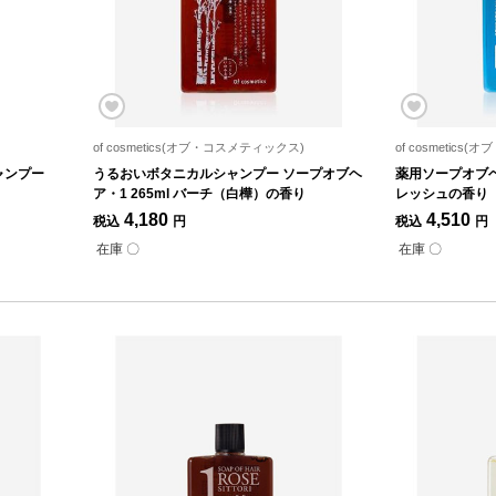
of cosmetics(オブ・コスメティックス)
of cosmetic
ャンプー
うるおいボタニカルシャンプー ソープオブヘ
薬用ソープオブヘア
ア・1 265ml バーチ（白樺）の香り
レッシュの香り 
4,180
4,510
税込
円
税込
円
在庫 〇
在庫 〇