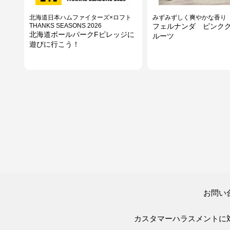
北海道日本ハムファイターズ×ロフト
みずみずしく爽やかな香り
THANKS SEASONS 2026
フェルナンダ ピンク
北海道ボールパークFビレッジに
ルーツ
遊びに行こう！
TYESOタイソ
朝夜使える万能クリーム♪
お問い
ストロータンブラー
ドクターエルシア 34
クリーム
カスタマーハラスメントに