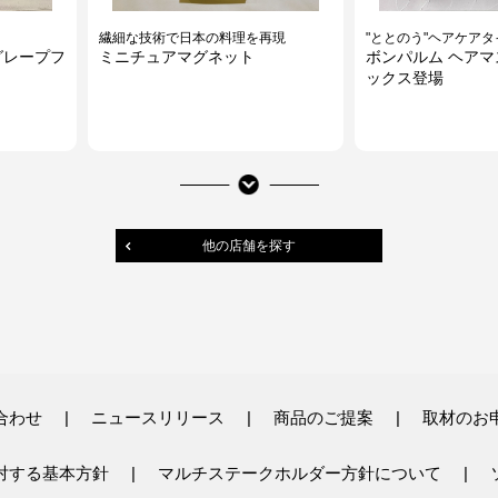
繊細な技術で日本の料理を再現
"ととのう"ヘアケアタ
グレープフ
ミニチュアマグネット
ボンパルム ヘア
ックス登場
他の店舗を探す
シュワっと夏香る！
合わせ
ニュースリリース
商品のご提案
取材のお
5フェイス
フィアンセ HANABIの香り
対する基本方針
マルチステークホルダー方針について