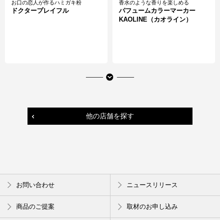
お口の恋人が作るハミガキ粉
香水のような香りを楽しめる
ドクタープレイフル
パフュームカラーマーカー
KAOLINE（カオライン）
他の店舗を探す
この季節にピッタリ
贈って嬉しい。もらって嬉しい。
お問い合わせ
ニュースリリース
保冷剤一体型弁当
おぼんだま
商品のご提案
取材のお申し込み